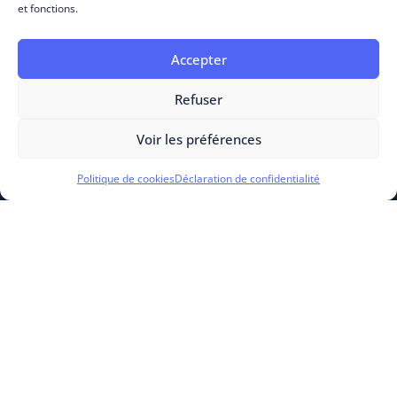
et fonctions.
Accepter
Refuser
Voir les préférences
PRODUITS
Politique de cookies
Déclaration de confidentialité
Cloud Experience
Business Process
Business Experience
RESSOURCES
OUTSCALE For Entrepreneurs
OUTSCALE Academy