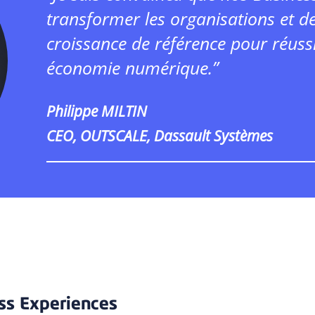
transformer les organisations et d
croissance de référence pour réuss
économie numérique.”
Philippe MILTIN
CEO, OUTSCALE, Dassault Systèmes
ess Experiences