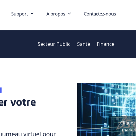
Support
A propos
Contactez-nous
Secteur Public
Santé
Finance
u
er votre
Cliquez
market
jumeau virtuel pour