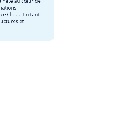
aineté au cœur de
rmations
ce Cloud. En tant
ructures et