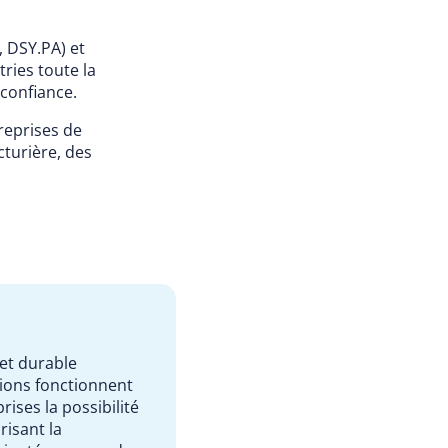
 DSY.PA) et
ries toute la
 confiance.
reprises de
turière, des
et durable
tions fonctionnent
ises la possibilité
risant la