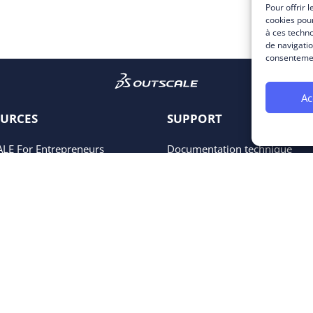
Pour offrir 
cookies pour
à ces techn
de navigatio
consentement
Ac
URCES
SUPPORT
LE For Entrepreneurs
Documentation technique
LE Academy
Statut des services
ives Open Source
FAQ