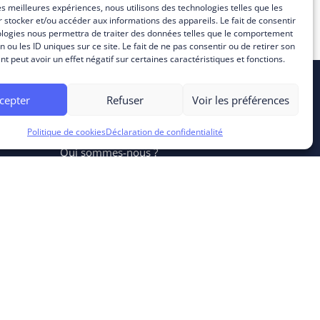
les meilleures expériences, nous utilisons des technologies telles que les
 stocker et/ou accéder aux informations des appareils. Le fait de consentir
ologies nous permettra de traiter des données telles que le comportement
n ou les ID uniques sur ce site. Le fait de ne pas consentir ou de retirer son
 peut avoir un effet négatif sur certaines caractéristiques et fonctions.
cepter
Refuser
Voir les préférences
A PROPOS
Politique de cookies
Déclaration de confidentialité
Qui sommes-nous ?
Carrière
Engagements RSE
Nos partenaires
Certifications
Nos événements