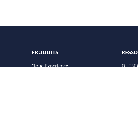
PRODUITS
RESSO
Cloud Experience
OUTSCA
Business Process
OUTSCA
Business Experience
Initiat