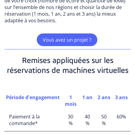
de votre choix (
nombre de vCore et quantité de RAM
)
sur l’ensemble de nos régions et choisir la d
urée de
réservation (1 mois, 1 an, 2 ans et 3 ans) la mieux
adaptée à vos besoins.
Vous avez un projet ?
Remises appliquées sur les
réservations de machines virtuelles
Période d'engagement
1
1 an
2 ans
3 ans
mois
Paiement à la
30
40
50
60%
commande*
%
%
%