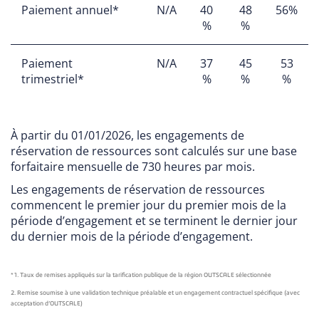
Paiement annuel*
N/A
40
48
56%
%
%
Paiement
N/A
37
45
53
trimestriel*
%
%
%
À partir du 01/01/2026, les engagements de
réservation de ressources sont calculés sur une base
forfaitaire mensuelle de 730 heures par mois.
Les engagements de réservation de ressources
commencent le premier jour du premier mois de la
période d’engagement et se terminent le dernier jour
du dernier mois de la période d’engagement.
*1. Taux de remises appliqués sur la tarification publique de la région OUTSCALE sélectionnée
2. Remise soumise à une validation technique préalable et un engagement contractuel spécifique (avec
acceptation d’OUTSCALE)